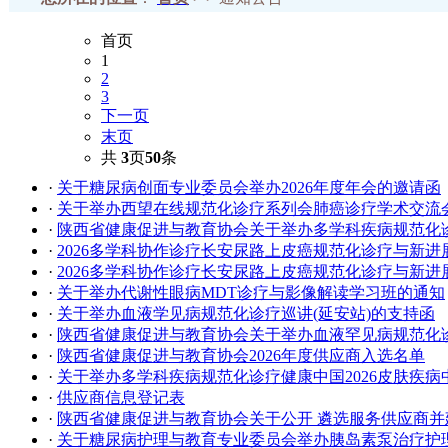
首页
1
2
3
下一页
末页
共
3
页
50
条
·
关于糖尿病创面专业委员会举办2026年度年会的邀请函
·
关于举办西望在线规范化诊疗系列会肺癌诊疗学术交流
·
陕西省健康促进与教育协会关于举办多学科疾病规范化诊
·
2026多学科协作诊疗长安尿路上皮癌规范化诊疗与新
·
2026多学科协作诊疗长安尿路上皮癌规范化诊疗与新
·
关于举办代谢性眼病MDT诊疗与影像解读学习班的通知
·
关于举办血液学见病规范化诊疗巡讲(延安站)的支持函
·
陕西省健康促进与教育协会关于举办血液罕见病规范化
·
陕西省健康促进与教育协会2026年度供应商入选名单
·
关于举办多学科疾病规范化诊疗健康中国2026皮肤疾
·
供应商信息登记表
·
陕西省健康促进与教育协会关于公开 遴选服务供应商并
·
关于糖尿病护理与教育专业委员会举办胰岛素泵治疗护